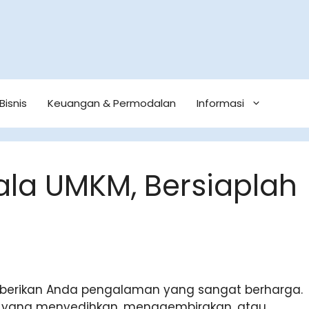
Bisnis
Keuangan & Permodalan
Informasi
ala UMKM, Bersiaplah
mberikan Anda pengalaman yang sangat berharga.
i yang menyedihkan, menggembirakan, atau