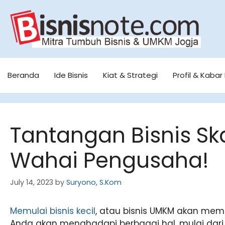
Skip
to
content
Beranda
Ide Bisnis
Kiat & Strategi
Profil & Kabar 
Tantangan Bisnis Sk
Wahai Pengusaha!
July 14, 2023
by
Suryono, S.Kom
Memulai bisnis kecil
, atau bisnis UMKM akan me
Anda akan menghadapi berbagai hal, mulai dar