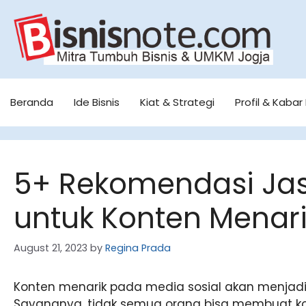
Skip
to
content
Beranda
Ide Bisnis
Kiat & Strategi
Profil & Kabar 
5+ Rekomendasi Jas
untuk Konten Menari
August 21, 2023
by
Regina Prada
Konten menarik pada media sosial akan menjadi d
Sayangnya, tidak semua orang bisa membuat ko