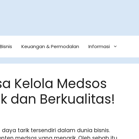
Bisnis
Keuangan & Permodalan
Informasi
a Kelola Medsos
k dan Berkualitas!
aya tarik tersendiri dalam dunia bisnis.
nten medsos yang menarik. Oleh sebab itu,