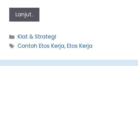
Lanjut..
Categories
Kiat & Strategi
Tags
Contoh Etos Kerja
,
Etos Kerja