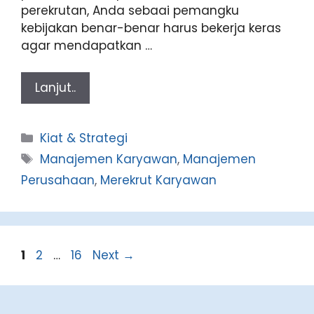
perekrutan, Anda sebaai pemangku
kebijakan benar-benar harus bekerja keras
agar mendapatkan …
Lanjut..
Categories
Kiat & Strategi
Tags
Manajemen Karyawan
,
Manajemen
Perusahaan
,
Merekrut Karyawan
Page
Page
Page
1
2
…
16
Next
→