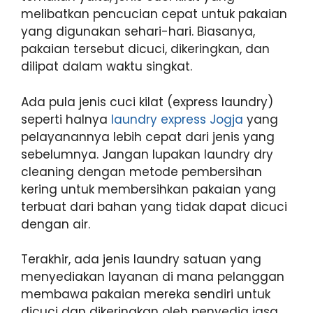
melibatkan pencucian cepat untuk pakaian
yang digunakan sehari-hari. Biasanya,
pakaian tersebut dicuci, dikeringkan, dan
dilipat dalam waktu singkat.
Ada pula jenis cuci kilat (express laundry)
seperti halnya
laundry express Jogja
yang
pelayanannya lebih cepat dari jenis yang
sebelumnya. Jangan lupakan laundry dry
cleaning dengan metode pembersihan
kering untuk membersihkan pakaian yang
terbuat dari bahan yang tidak dapat dicuci
dengan air.
Terakhir, ada jenis laundry satuan yang
menyediakan layanan di mana pelanggan
membawa pakaian mereka sendiri untuk
dicuci dan dikeringkan oleh penyedia jasa