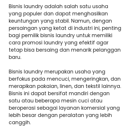
Bisnis laundry adalah salah satu usaha
yang populer dan dapat menghasilkan
keuntungan yang stabil. Namun, dengan
persaingan yang ketat di industri ini, penting
bagi pemilik bisnis laundry untuk memiliki
cara promosi laundry yang efektif agar
tetap bisa bersaing dan menarik pelanggan
baru.
Bisnis laundry merupakan usaha yang
berfokus pada mencuci, mengeringkan, dan
merapikan pakaian, linen, dan tekstil lainnya.
Bisnis ini dapat bersifat mandiri dengan
satu atau beberapa mesin cuci atau
beroperasi sebagai layanan komersial yang
lebih besar dengan peralatan yang lebih
canggih.