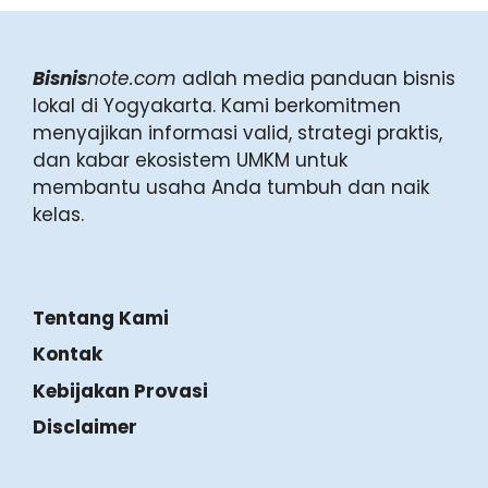
Bisnis
note.com
adlah media panduan bisnis
lokal di Yogyakarta. Kami berkomitmen
menyajikan informasi valid, strategi praktis,
dan kabar ekosistem UMKM untuk
membantu usaha Anda tumbuh dan naik
kelas.
Tentang Kami
Kontak
Kebijakan Provasi
Disclaimer