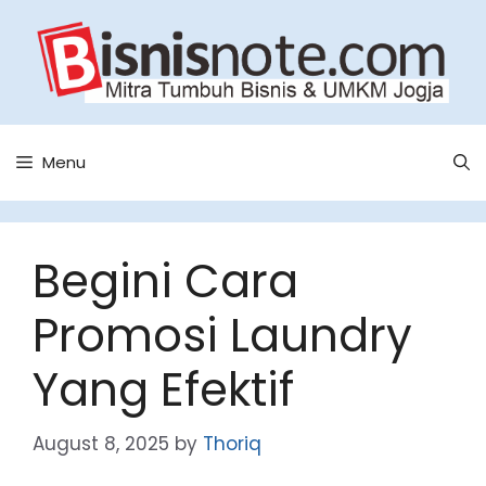
Skip
to
content
Menu
Begini Cara
Promosi Laundry
Yang Efektif
August 8, 2025
by
Thoriq