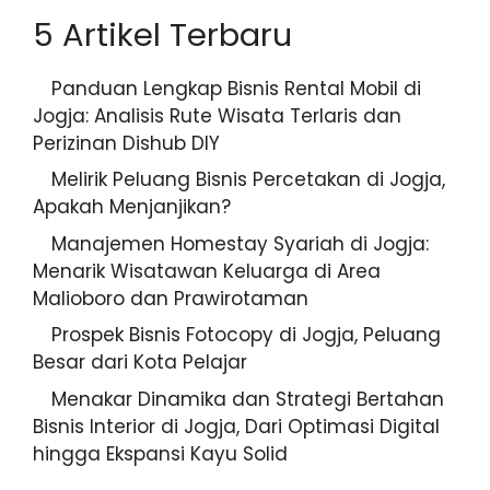
5 Artikel Terbaru
Panduan Lengkap Bisnis Rental Mobil di
Jogja: Analisis Rute Wisata Terlaris dan
Perizinan Dishub DIY
Melirik Peluang Bisnis Percetakan di Jogja,
Apakah Menjanjikan?
Manajemen Homestay Syariah di Jogja:
Menarik Wisatawan Keluarga di Area
Malioboro dan Prawirotaman
Prospek Bisnis Fotocopy di Jogja, Peluang
Besar dari Kota Pelajar
Menakar Dinamika dan Strategi Bertahan
Bisnis Interior di Jogja, Dari Optimasi Digital
hingga Ekspansi Kayu Solid