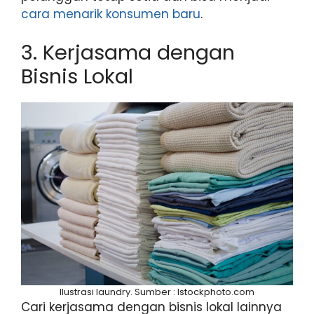
cara menarik konsumen baru
.
3. Kerjasama dengan
Bisnis Lokal
Ilustrasi laundry. Sumber : Istockphoto.com
Cari kerjasama dengan bisnis lokal lainnya