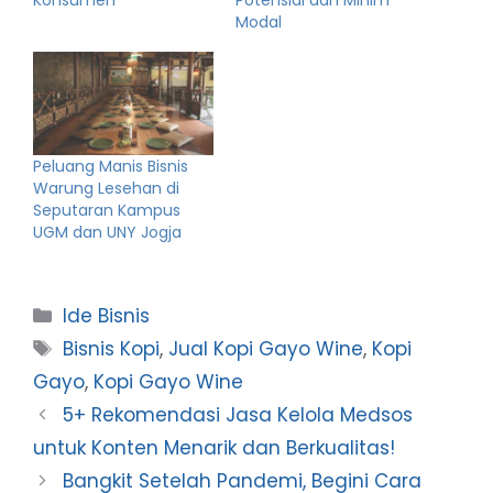
Konsumen
Potensial dan Minim
Modal
Peluang Manis Bisnis
Warung Lesehan di
Seputaran Kampus
UGM dan UNY Jogja
Categories
Ide Bisnis
Tags
Bisnis Kopi
,
Jual Kopi Gayo Wine
,
Kopi
Gayo
,
Kopi Gayo Wine
5+ Rekomendasi Jasa Kelola Medsos
untuk Konten Menarik dan Berkualitas!
Bangkit Setelah Pandemi, Begini Cara