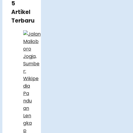
5
Artikel
Terbaru
Pa
ndu
an
Len
gka
p