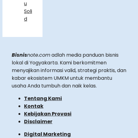
u
Soli
d
Bisnis
note.com
adlah media panduan bisnis
lokal di Yogyakarta. Kami berkomitmen
menyajikan informasi valid, strategi praktis, dan
kabar ekosistem UMKM untuk membantu
usaha Anda tumbuh dan naik kelas.
Tentang Kami
Kontak
Kebijakan Provasi
Disclaimer
Digital Marketing