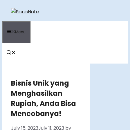
Skip
to
content
Menu
Bisnis Unik yang
Menghasilkan
Rupiah, Anda Bisa
Mencobanya!
July 15, 2023
July 11, 2023
by