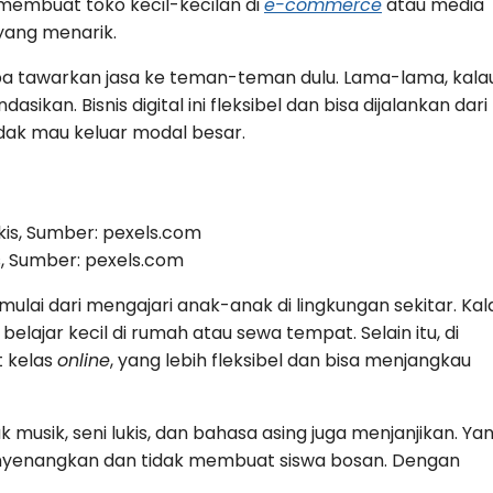
 membuat toko kecil-kecilan di
e-commerce
atau media
 yang menarik.
coba tawarkan jasa ke teman-teman dulu. Lama-lama, kala
ikan. Bisnis digital ini fleksibel dan bisa dijalankan dari
idak mau keluar modal besar.
is, Sumber: pexels.com
mulai dari mengajari anak-anak di lingkungan sekitar. Kal
lajar kecil di rumah atau sewa tempat. Selain itu, di
t kelas
online
, yang lebih fleksibel dan bisa menjangkau
tuk musik, seni lukis, dan bahasa asing juga menjanjikan. Ya
nyenangkan dan tidak membuat siswa bosan. Dengan