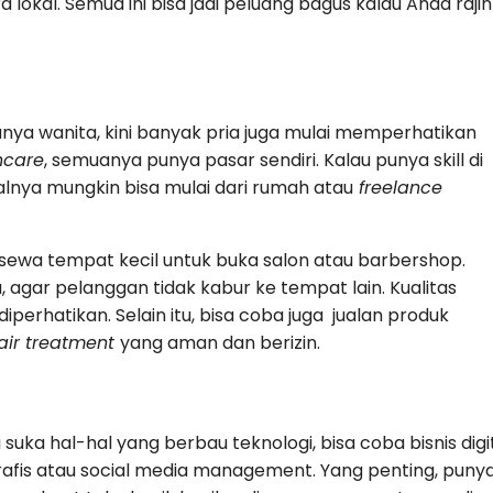
lokal. Semua ini bisa jadi peluang bagus kalau Anda rajin
anya wanita, kini banyak pria juga mulai memperhatikan
ncare
, semuanya punya pasar sendiri. Kalau punya skill di
alnya mungkin bisa mulai dari rumah atau
freelance
sewa tempat kecil untuk buka salon atau barbershop.
 agar pelanggan tidak kabur ke tempat lain. Kualitas
iperhatikan. Selain itu, bisa coba juga jualan produk
air treatment
yang aman dan berizin.
suka hal-hal yang berbau teknologi, bisa coba bisnis digit
grafis atau social media management. Yang penting, puny