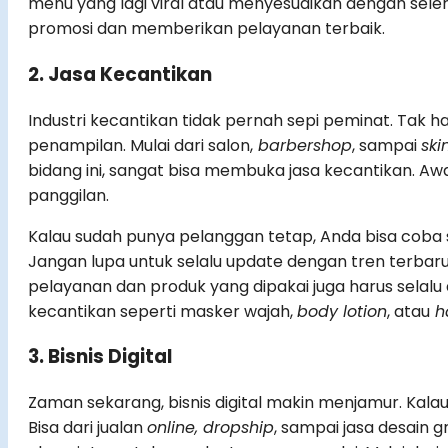
menu yang lagi viral atau menyesuaikan dengan selera 
promosi dan memberikan pelayanan terbaik.
2. Jasa Kecantikan
Industri kecantikan tidak pernah sepi peminat. Tak h
penampilan. Mulai dari salon,
barbershop
, sampai
ski
bidang ini, sangat bisa membuka jasa kecantikan. Aw
panggilan.
Kalau sudah punya pelanggan tetap, Anda bisa coba 
Jangan lupa untuk selalu update dengan tren terbaru,
pelayanan dan produk yang dipakai juga harus selalu d
kecantikan seperti masker wajah,
body lotion
, atau
h
3. Bisnis Digital
Zaman sekarang, bisnis digital makin menjamur. Kalau 
Bisa dari jualan
online, dropship
, sampai jasa desain 