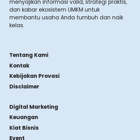
Prospek Bisnis Fotocopy di Jogja, Peluang
Besar dari Kota Pelajar
Menakar Dinamika dan Strategi
Bertahan Bisnis Interior di Jogja,
Dari Optimasi Digital hingga
Ekspansi Kayu Solid
Bisnis
note.com
adlah media panduan bisnis
lokal di Yogyakarta. Kami berkomitmen
menyajikan informasi valid, strategi praktis,
dan kabar ekosistem UMKM untuk
membantu usaha Anda tumbuh dan naik
kelas.