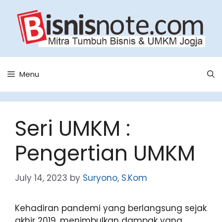
Skip
to
content
Menu
Seri UMKM :
Pengertian UMKM
July 14, 2023
by
Suryono, S.Kom
Kehadiran pandemi yang berlangsung sejak
akhir 2019, menimbulkan dampak yang