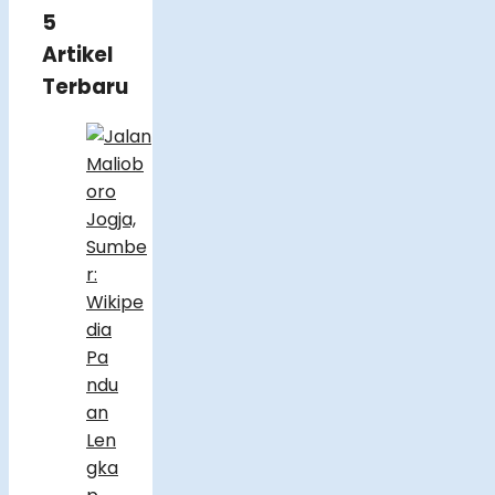
5
Artikel
Terbaru
Pa
ndu
an
Len
gka