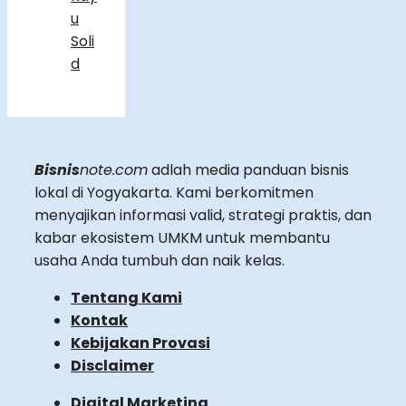
u
Soli
d
Bisnis
note.com
adlah media panduan bisnis
lokal di Yogyakarta. Kami berkomitmen
menyajikan informasi valid, strategi praktis, dan
kabar ekosistem UMKM untuk membantu
usaha Anda tumbuh dan naik kelas.
Tentang Kami
Kontak
Kebijakan Provasi
Disclaimer
Digital Marketing