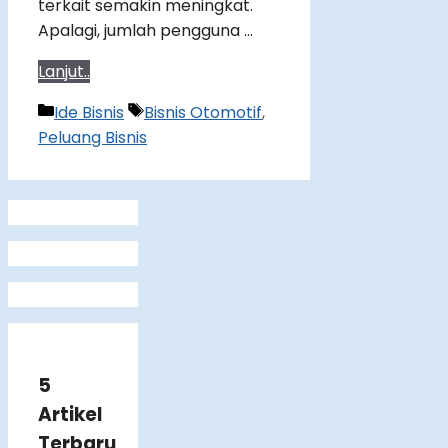
terkait semakin meningkat.
Apalagi, jumlah pengguna …
Lanjut..
Categories
Tags
Ide Bisnis
Bisnis Otomotif
,
Peluang Bisnis
5
Artikel
Terbaru