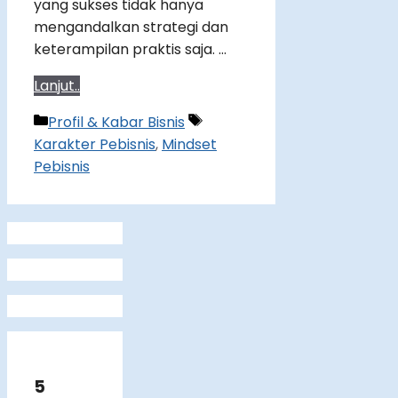
yang sukses tidak hanya
mengandalkan strategi dan
keterampilan praktis saja. …
Lanjut..
Categories
Tags
Profil & Kabar Bisnis
Karakter Pebisnis
,
Mindset
Pebisnis
5