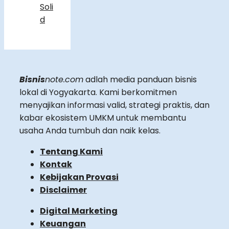
Soli
d
Bisnis
note.com
adlah media panduan bisnis
lokal di Yogyakarta. Kami berkomitmen
menyajikan informasi valid, strategi praktis, dan
kabar ekosistem UMKM untuk membantu
usaha Anda tumbuh dan naik kelas.
Tentang Kami
Kontak
Kebijakan Provasi
Disclaimer
Digital Marketing
Keuangan