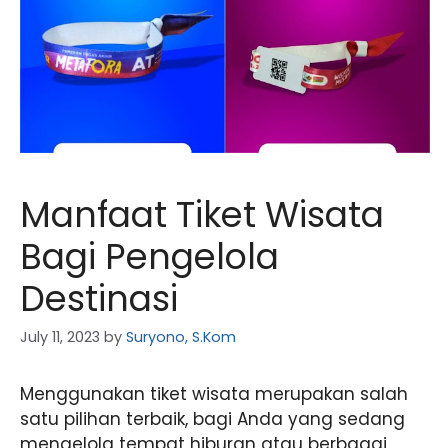
Manfaat Tiket Wisata
Bagi Pengelola
Destinasi
July 11, 2023
by
Suryono, S.Kom
Menggunakan tiket wisata merupakan salah
satu pilihan terbaik, bagi Anda yang sedang
mengelola tempat hiburan atau berbagai