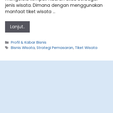
jenis wisata. Dimana dengan menggunakan
manfaat tiket wisata …
Lanjut..
Categories
Profil & Kabar Bisnis
Tags
Bisnis WIsata
,
Strategi Pemasaran
,
Tiket Wisata