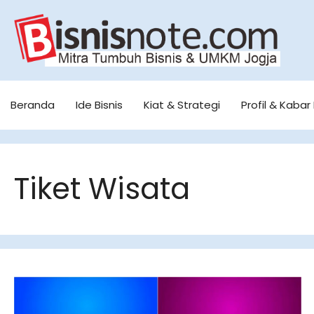
Skip
to
content
Beranda
Ide Bisnis
Kiat & Strategi
Profil & Kabar 
Tiket Wisata