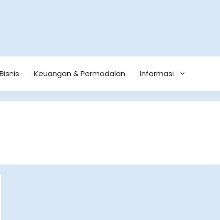
Bisnis
Keuangan & Permodalan
Informasi