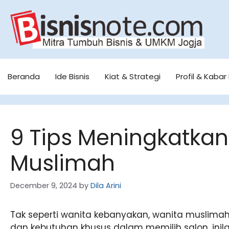
Skip
to
content
Beranda
Ide Bisnis
Kiat & Strategi
Profil & Kabar 
9 Tips Meningkatkan
Muslimah
December 9, 2024
by
Dila Arini
Tak seperti wanita kebanyakan, wanita muslima
dan kebutuhan khusus dalam memilih salon, ini