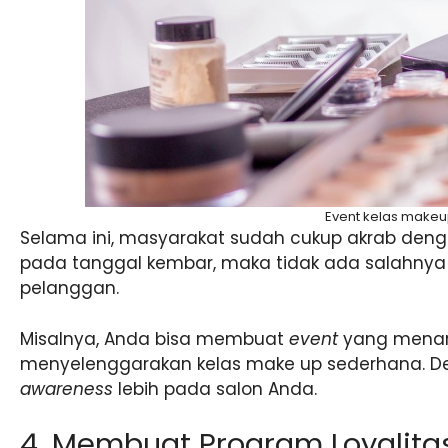
Event kelas makeu
Selama ini, masyarakat sudah cukup akrab den
pada tanggal kembar, maka tidak ada salahn
pelanggan.
Misalnya, Anda bisa membuat
event
yang menar
menyelenggarakan kelas make up sederhana. Den
awareness
lebih pada salon Anda.
4. Membuat Program Loyalita