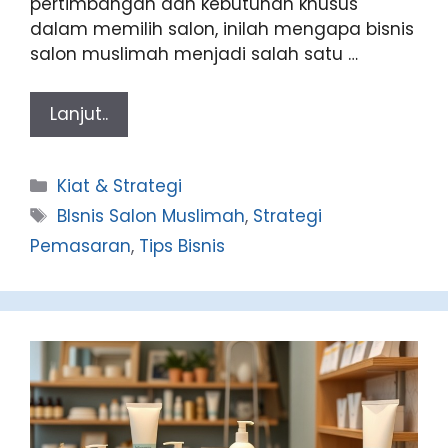
pertimbangan dan kebutuhan khusus
dalam memilih salon, inilah mengapa bisnis
salon muslimah menjadi salah satu …
Lanjut..
Categories
Kiat & Strategi
Tags
BIsnis Salon Muslimah
,
Strategi
Pemasaran
,
Tips Bisnis