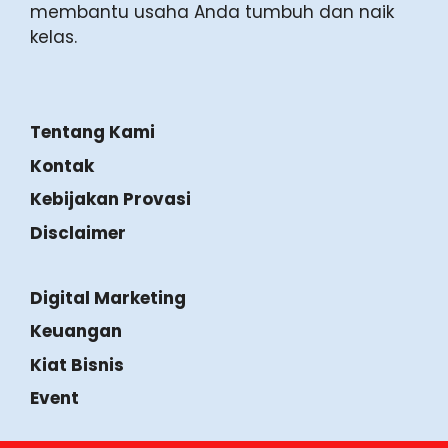
lokal di Yogyakarta. Kami berkomitmen
menyajikan informasi valid, strategi praktis,
dan kabar ekosistem UMKM untuk
membantu usaha Anda tumbuh dan naik
kelas.
Tentang Kami
Kontak
Kebijakan Provasi
Disclaimer
Digital Marketing
Keuangan
Kiat Bisnis