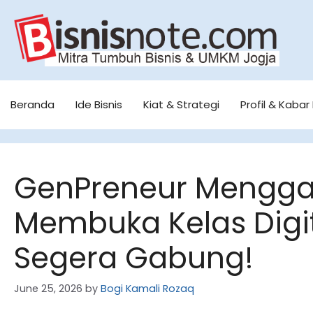
Skip
to
content
Beranda
Ide Bisnis
Kiat & Strategi
Profil & Kabar 
GenPreneur Menggan
Membuka Kelas Digit
Segera Gabung!
June 25, 2026
by
Bogi Kamali Rozaq