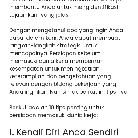
membantu Anda untuk mengidentifikasi
tujuan karir yang jelas.
Dengan mengetahui apa yang ingin Anda
capai dalam karir, Anda dapat membuat
langkah-langkah strategis untuk
mencapainya. Persiapan sebelum
memasuki dunia kerja memberikan
kesempatan untuk meningkatkan
keterampilan dan pengetahuan yang
relevan dengan bidang pekerjaan yang
Anda inginkan. Nah simak berikut ini tips nya
Berikut adalah 10 tips penting untuk
persiapan memasuki dunia kerja:
1. Kenali Diri Anda Sendiri