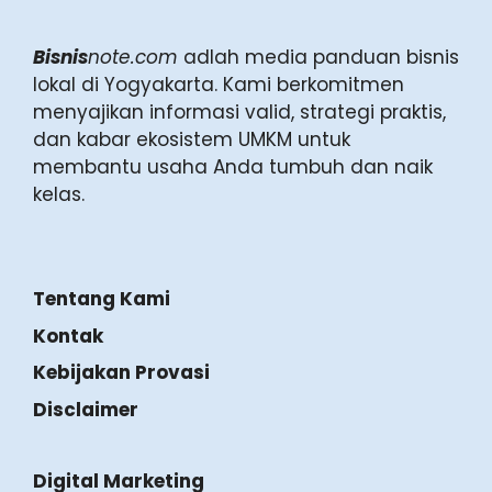
Bisnis
note.com
adlah media panduan bisnis
lokal di Yogyakarta. Kami berkomitmen
menyajikan informasi valid, strategi praktis,
dan kabar ekosistem UMKM untuk
membantu usaha Anda tumbuh dan naik
kelas.
Tentang Kami
Kontak
Kebijakan Provasi
Disclaimer
Digital Marketing