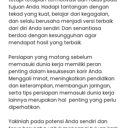
tujuan Anda. Hadapi tantangan dengan
tekad yang kuat, belajar dari kegagalan,
dan selalu berusaha menjadi versi terbaik
dari diri Anda sendiri. Dan senantiasa
berdoa dengan kesungguhan agar
mendapat hasil yang terbaik.
Persiapan yang matang sebelum
memasuki dunia kerja memiliki peran
penting dalam kesuksesan karir Anda.
Menggali minat, meningkatkan pendidikan
dan keterampilan, membangun jaringan,
serta tips persiapan memasuki dunia kerja
lainnya merupakan hal penting yang perlu
diperhatikan.
Yakinlah pada potensi Anda sendiri dan