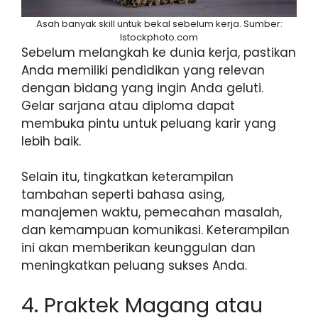
Asah banyak skill untuk bekal sebelum kerja. Sumber:
Istockphoto.com
Sebelum melangkah ke dunia kerja, pastikan
Anda memiliki pendidikan yang relevan
dengan bidang yang ingin Anda geluti.
Gelar sarjana atau diploma dapat
membuka pintu untuk peluang karir yang
lebih baik.
Selain itu, tingkatkan keterampilan
tambahan seperti bahasa asing,
manajemen waktu, pemecahan masalah,
dan kemampuan komunikasi. Keterampilan
ini akan memberikan keunggulan dan
meningkatkan peluang sukses Anda.
4. Praktek Magang atau