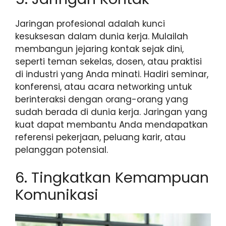
Jaringan profesional adalah kunci
kesuksesan dalam dunia kerja. Mulailah
membangun jejaring kontak sejak dini,
seperti teman sekelas, dosen, atau praktisi
di industri yang Anda minati. Hadiri seminar,
konferensi, atau acara networking untuk
berinteraksi dengan orang-orang yang
sudah berada di dunia kerja. Jaringan yang
kuat dapat membantu Anda mendapatkan
referensi pekerjaan, peluang karir, atau
pelanggan potensial.
6. Tingkatkan Kemampuan
Komunikasi