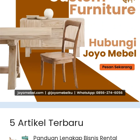
5 Artikel Terbaru
Panduan Lengkap Bisnis Rental