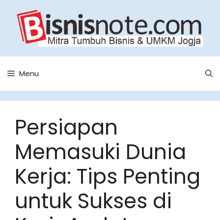
Skip
to
content
Menu
Persiapan
Memasuki Dunia
Kerja: Tips Penting
untuk Sukses di