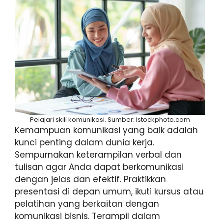
Pelajari skill komunikasi. Sumber: Istockphoto.com
Kemampuan komunikasi yang baik adalah
kunci penting dalam dunia kerja.
Sempurnakan keterampilan verbal dan
tulisan agar Anda dapat berkomunikasi
dengan jelas dan efektif. Praktikkan
presentasi di depan umum, ikuti kursus atau
pelatihan yang berkaitan dengan
komunikasi bisnis. Terampil dalam