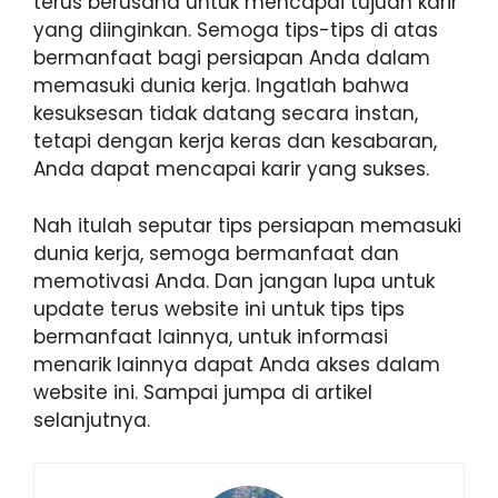
terus berusaha untuk mencapai tujuan karir
yang diinginkan. Semoga tips-tips di atas
bermanfaat bagi persiapan Anda dalam
memasuki dunia kerja. Ingatlah bahwa
kesuksesan tidak datang secara instan,
tetapi dengan kerja keras dan kesabaran,
Anda dapat mencapai karir yang sukses.
Nah itulah seputar tips persiapan memasuki
dunia kerja, semoga bermanfaat dan
memotivasi Anda. Dan jangan lupa untuk
update terus website ini untuk tips tips
bermanfaat lainnya, untuk informasi
menarik lainnya dapat Anda akses dalam
website ini. Sampai jumpa di artikel
selanjutnya.