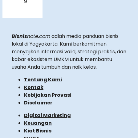
d
Bisnis
note.com
adlah media panduan bisnis
lokal di Yogyakarta. Kami berkomitmen
menyajikan informasi valid, strategi praktis, dan
kabar ekosistem UMKM untuk membantu
usaha Anda tumbuh dan naik kelas.
Tentang Kami
Kontak
Kebijakan Provasi
Disclaimer
Digital Marketing
Keuangan
Kiat Bisnis