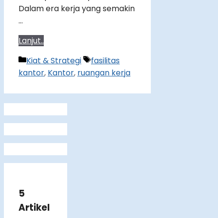
Dalam era kerja yang semakin
…
Lanjut..
Categories
Tags
Kiat & Strategi
fasilitas
kantor
,
Kantor
,
ruangan kerja
5
Artikel