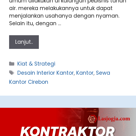
umum dilakukan di kalangan pebisnis tanah
air. mereka melakukannya untuk dapat
menjalankan usahanya dengan nyaman.
Selain itu, dengan …
Lanjut..
Categories
Kiat & Strategi
Tags
Desain Interior Kantor
,
Kantor
,
Sewa
Kantor Cirebon